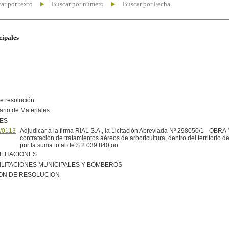
ar por texto
Buscar por número
Buscar por Fecha
cipales
e resolución
ario de Materiales
NES
/0113
Adjudicar a la firma RIAL S.A., la Licitación Abreviada Nº 298050/1 - OBRA 
contratación de tratamientos aéreos de arboricultura, dentro del territorio d
por la suma total de $ 2:039.840,oo
ILITACIONES
ILITACIONES MUNICIPALES Y BOMBEROS
ON DE RESOLUCION