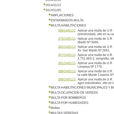
2014/11/19
2014/11/12
2014/11/05
AMPLIACIONES
ENTARIMADOS MULTA
MULTA HABILITACIONES
368/14/0113
Aplicar una multa de U.R. 
(electricidad), sito en la 
375/14/0113
Aplicar una multa de U.R. 3
Martín Nº 3046,
382/14/0113
Aplicar una multa de U.R. 
Av. San Martín Nº 2661,
367/14/0113
Aplicar una multa de U.R. 
1.751.865-2, serigrafía, si
381/14/0113
Aplicar una multa de U.R.
Liropeya Nº 1770,
388/14/0113
Aplicar una multa de U.R. 5
la calle Monte Caseros 
389/14/0113
Aplicar una multa de U.R
agro-industriales, sito 
MULTA HABILITACIONES MUNICIPALES Y
MULTA OCUPACION DE VEREDA
MULTA POR BOMBEROS
MULTA POR HUMEDADES
Multas
MULTAS VEREDAS