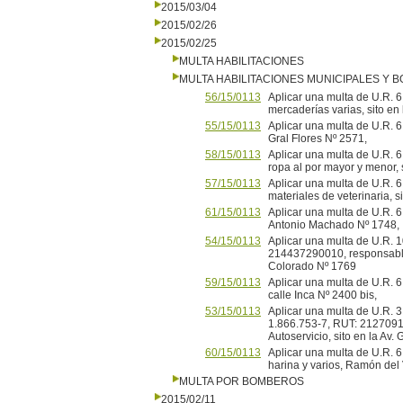
2015/03/04
2015/02/26
2015/02/25
MULTA HABILITACIONES
MULTA HABILITACIONES MUNICIPALES Y
56/15/0113
Aplicar una multa de U.R. 
mercaderías varias, sito en
55/15/0113
Aplicar una multa de U.R.
Gral Flores Nº 2571,
58/15/0113
Aplicar una multa de U.R.
ropa al por mayor y menor, 
57/15/0113
Aplicar una multa de U.R. 
materiales de veterinaria, s
61/15/0113
Aplicar una multa de U.R. 6
Antonio Machado Nº 1748,
54/15/0113
Aplicar una multa de U.R. 1
214437290010, responsable 
Colorado Nº 1769
59/15/0113
Aplicar una multa de U.R. 6
calle Inca Nº 2400 bis,
53/15/0113
Aplicar una multa de U.R. 3
1.866.753-7, RUT: 2127091
Autoservicio, sito en la Av.
60/15/0113
Aplicar una multa de U.R. 
harina y varios, Ramón del 
MULTA POR BOMBEROS
2015/02/11