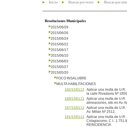
Inicio
Buscar por texto
Buscar por nú
Resoluciones Municipales
2015/06/29
2015/06/26
2015/06/24
2015/06/22
2015/06/17
2015/06/10
2015/06/03
2015/05/27
2015/05/20
FOCO INSALUBRE
MULTA HABILITACIONES
182/15/0113
Aplicar una multa de U.R. 
la calle Rivadavia Nº 1850
189/15/0113
Aplicar una multa de U.R.
alineaciones, sito en A
187/15/0113
Aplicar una multa de U.R.
Av. Millán Nº 2512,
191/15/0113
Aplicar una multa de U.R. 
Colagiacomo, C.I.: 1.751.8
REINCIDENCIA