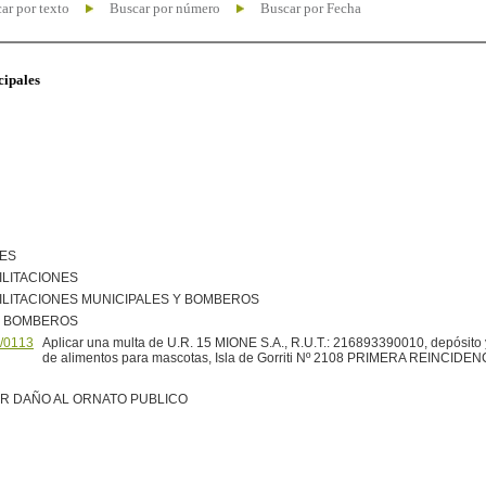
ar por texto
Buscar por número
Buscar por Fecha
cipales
NES
ILITACIONES
ILITACIONES MUNICIPALES Y BOMBEROS
R BOMBEROS
/0113
Aplicar una multa de U.R. 15 MIONE S.A., R.U.T.: 216893390010, depósito y
de alimentos para mascotas, Isla de Gorriti Nº 2108 PRIMERA REINCIDEN
R DAÑO AL ORNATO PUBLICO