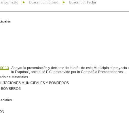
ar por texto
Buscar por número
Buscar por Fecha
cipales
/0113
Apoyar la presentación y declarar de Interés de este Municipio el proyecto c
tu Esquina", ante el M.E.C. promovido por la Compañía Rompecabezas.-
ario de Materiales
ILITACIONES MUNICIPALES Y BOMBEROS
R BOMBEROS
peciales
ION