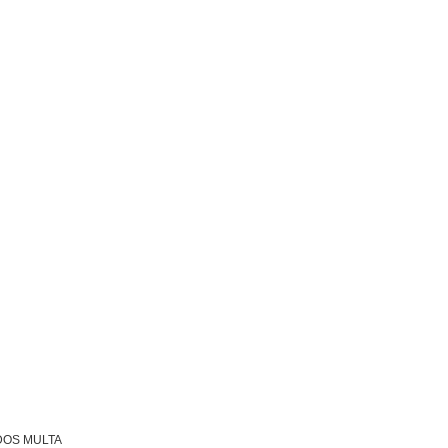
DOS MULTA