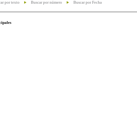
ar por texto
Buscar por número
Buscar por Fecha
cipales