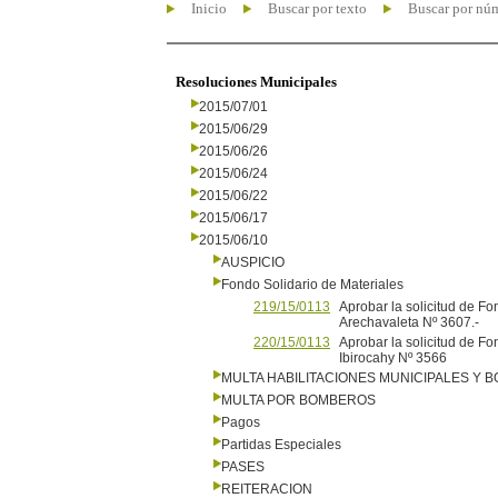
Inicio
Buscar por texto
Buscar por nú
Resoluciones Municipales
2015/07/01
2015/06/29
2015/06/26
2015/06/24
2015/06/22
2015/06/17
2015/06/10
AUSPICIO
Fondo Solidario de Materiales
219/15/0113
Aprobar la solicitud de Fo
Arechavaleta Nº 3607.-
220/15/0113
Aprobar la solicitud de Fo
Ibirocahy Nº 3566
MULTA HABILITACIONES MUNICIPALES Y
MULTA POR BOMBEROS
Pagos
Partidas Especiales
PASES
REITERACION