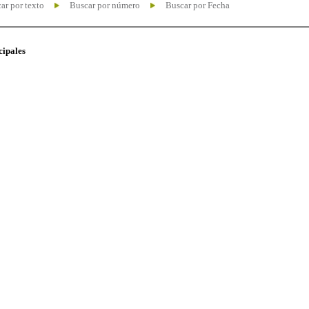
ar por texto
Buscar por número
Buscar por Fecha
cipales