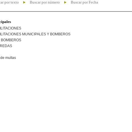
ar por texto
Buscar por número
Buscar por Fecha
cipales
ILITACIONES
ILITACIONES MUNICIPALES Y BOMBEROS
R BOMBEROS
EREDAS
de multas