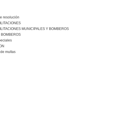
e resolución
ILITACIONES
ILITACIONES MUNICIPALES Y BOMBEROS
R BOMBEROS
peciales
ION
de multas