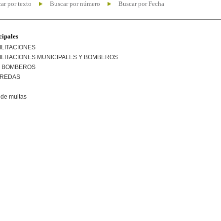
ar por texto
Buscar por número
Buscar por Fecha
cipales
ILITACIONES
ILITACIONES MUNICIPALES Y BOMBEROS
R BOMBEROS
EREDAS
de multas