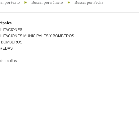
ar por texto
Buscar por número
Buscar por Fecha
cipales
ILITACIONES
ILITACIONES MUNICIPALES Y BOMBEROS
R BOMBEROS
EREDAS
de multas