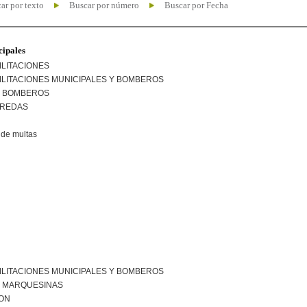
ar por texto
Buscar por número
Buscar por Fecha
cipales
ILITACIONES
ILITACIONES MUNICIPALES Y BOMBEROS
R BOMBEROS
EREDAS
de multas
ILITACIONES MUNICIPALES Y BOMBEROS
R MARQUESINAS
ION