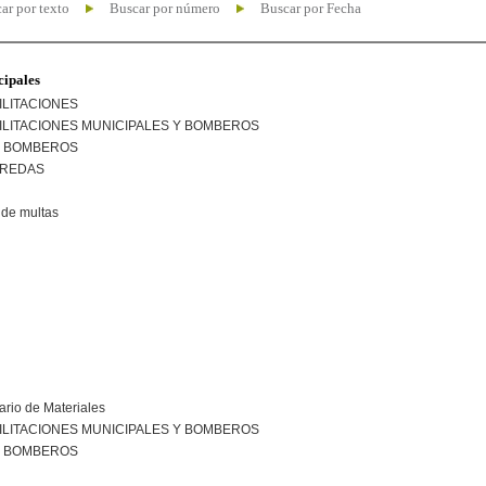
ar por texto
Buscar por número
Buscar por Fecha
cipales
ILITACIONES
ILITACIONES MUNICIPALES Y BOMBEROS
R BOMBEROS
EREDAS
de multas
ario de Materiales
ILITACIONES MUNICIPALES Y BOMBEROS
R BOMBEROS