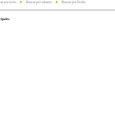
ar por texto
Buscar por número
Buscar por Fecha
cipales