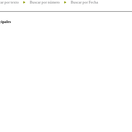
ar por texto
Buscar por número
Buscar por Fecha
cipales