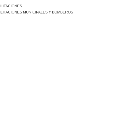
ILITACIONES
ILITACIONES MUNICIPALES Y BOMBEROS