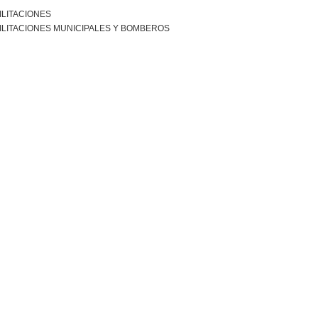
ILITACIONES
ILITACIONES MUNICIPALES Y BOMBEROS