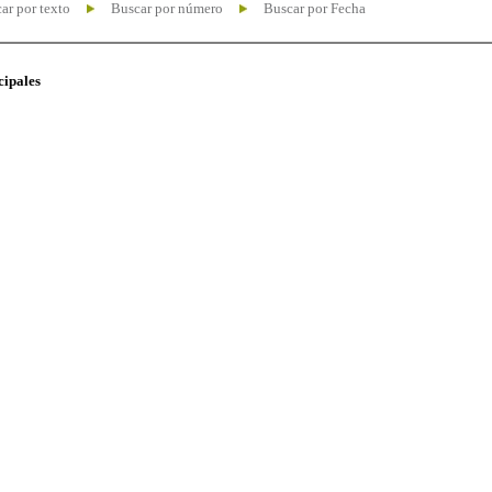
ar por texto
Buscar por número
Buscar por Fecha
cipales