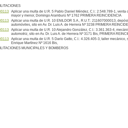
ILITACIONES
/0113
Aplicar una multa de U.R. 5 Pablo Daniel Méndez, C.I.: 2.548.789-1, venta 
mayor y menor, Domingo Aramburú Nº 1762 PRIMERA REINCIDENCIA
/0113
Aplicar una multa de U.R. 10 ENILDOR S.A., R.U.T.: 211607000013, depósi
automóviles, sito en Av. Dr. Luis A. de Herrera Nº 3238 PRIMERA REINCI
/0113
Aplicar una multa de U.R. 10 Alejandro González, C.I.: 3.361.363-4, mecáni
automotriz, sito en Av. Dr. Luis A. de Herrera Nº 3171 Bis, PRIMERA REIN
/0113
Aplicar una multa de U.R. 5 Darío Gatto, C.I.: 4.326.405-3, taller mecánico, s
Enrique Martínez Nº 1616 Bis,
ILITACIONES MUNICIPALES Y BOMBEROS