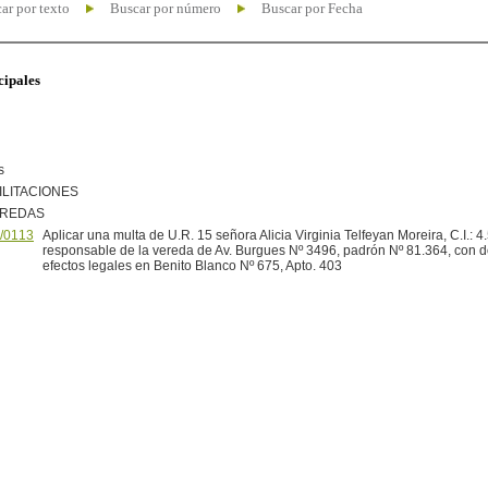
ar por texto
Buscar por número
Buscar por Fecha
cipales
s
ILITACIONES
EREDAS
/0113
Aplicar una multa de U.R. 15 señora Alicia Virginia Telfeyan Moreira, C.I.: 4
responsable de la vereda de Av. Burgues Nº 3496, padrón Nº 81.364, con do
efectos legales en Benito Blanco Nº 675, Apto. 403