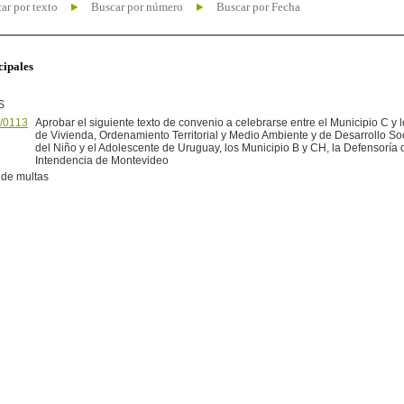
ar por texto
Buscar por número
Buscar por Fecha
cipales
S
/0113
Aprobar el siguiente texto de convenio a celebrarse entre el Municipio C y l
de Vivienda, Ordenamiento Territorial y Medio Ambiente y de Desarrollo Socia
del Niño y el Adolescente de Uruguay, los Municipio B y CH, la Defensoría d
Intendencia de Montevideo
de multas