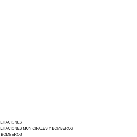
ILITACIONES
ILITACIONES MUNICIPALES Y BOMBEROS
R BOMBEROS