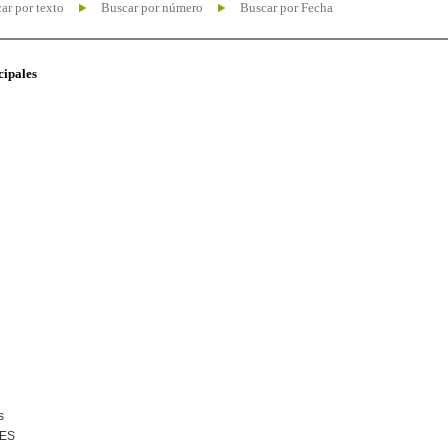
ar por texto
Buscar por número
Buscar por Fecha
cipales
s
NES