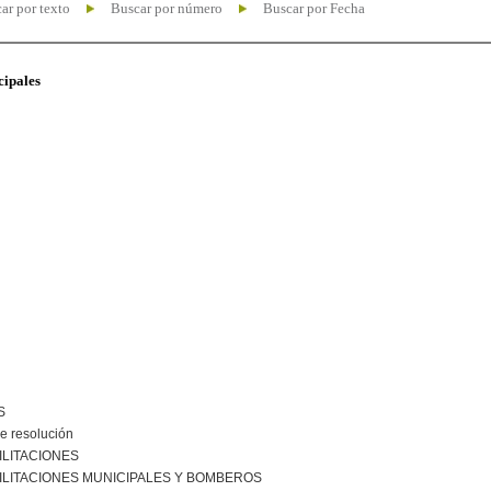
ar por texto
Buscar por número
Buscar por Fecha
cipales
S
e resolución
ILITACIONES
ILITACIONES MUNICIPALES Y BOMBEROS