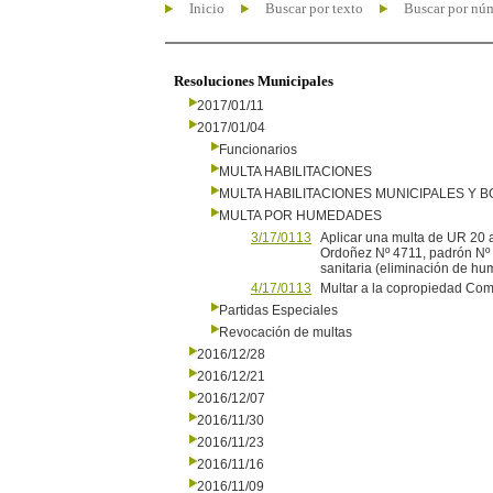
Inicio
Buscar por texto
Buscar por nú
Resoluciones Municipales
2017/01/11
2017/01/04
Funcionarios
MULTA HABILITACIONES
MULTA HABILITACIONES MUNICIPALES Y
MULTA POR HUMEDADES
3/17/0113
Aplicar una multa de UR 20 a
Ordoñez Nº 4711, padrón Nº 
sanitaria (eliminación de h
4/17/0113
Multar a la copropiedad Comp
Partidas Especiales
Revocación de multas
2016/12/28
2016/12/21
2016/12/07
2016/11/30
2016/11/23
2016/11/16
2016/11/09