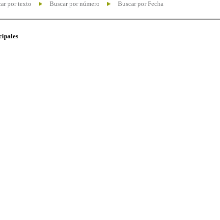
ar por texto
Buscar por número
Buscar por Fecha
cipales