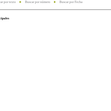
ar por texto
Buscar por número
Buscar por Fecha
cipales