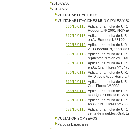
2015/09/30
2015/09/23
MULTA HABILITACIONES
MULTA HABILITACIONES MUNICIPALES Y
380/15/0113
Aplicar una multa de U.R. 
Requena Nº 2001 PRIME
367/15/0113
Aplicar una multa de U.R. 6
en Av. Burgues Nº 3100,
373/15/0113
Aplicar una multa de U.
210305690019, depósito 
366/15/0113
Aplicar una multa de U.R. 
repuestos, sito en Av. Gral
371/15/0113
Aplicar una multa de U.R. 3
en Av. Gral. Flores Nº 3475
370/15/0113
Aplicar una multa de U.R. 
Av. Dr. Luis A. de Herrera 
369/15/0113
Aplicar una multa de U.R. 
Gral. Flores Nº 2998
368/15/0113
Aplicar una multa de U.R. 
Rodríguez Larreta Nº 278
378/15/0113
Aplicar una multa de U.R. 
en Av. Gral. Flores Nº 
372/15/0113
Aplicar una multa de U.R.
venta de muebles, Gral. E
MULTA POR BOMBEROS
Partidas Especiales