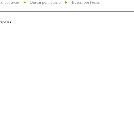
ar por texto
Buscar por número
Buscar por Fecha
cipales