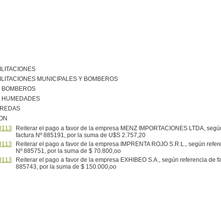
ILITACIONES
ILITACIONES MUNICIPALES Y BOMBEROS
R BOMBEROS
R HUMEDADES
EREDAS
ION
0113
Reiterar el pago a favor de la empresa MENZ IMPORTACIONES LTDA, según
factura Nº 885191, por la suma de U$S 2.757,20
0113
Reiterar el pago a favor de la empresa IMPRENTA ROJO S.R.L., según refere
Nº 885751, por la suma de $ 70.800,oo
0113
Reiterar el pago a favor de la empresa EXHIBEO S.A., según referencia de f
885743, por la suma de $ 150.000,oo