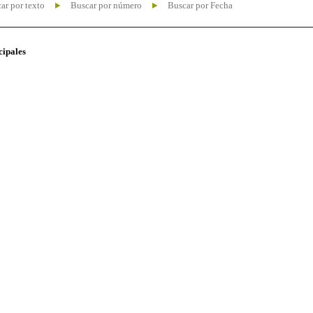
ar por texto
Buscar por número
Buscar por Fecha
cipales