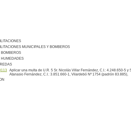
ILITACIONES
ILITACIONES MUNICIPALES Y BOMBEROS
R BOMBEROS
R HUMEDADES
EREDAS
0113
Aplicar una multa de U.R. 5 Sr. Nicolás Villar Fernández, C.I.: 4.248.650-5 y 
Atanasio Fernández, C.I.: 3.851.660-1, Vilardebó Nº 1754 (padrón 83.885),
ION