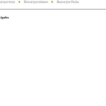
ar por texto
Buscar por número
Buscar por Fecha
cipales