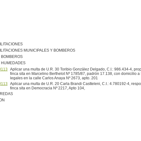
ILITACIONES
ILITACIONES MUNICIPALES Y BOMBEROS
R BOMBEROS
R HUMEDADES
0113
Aplicar una multa de U.R. 30 Toribio González Delgado, C.I.: 986.434-4, prop
finca sita en Marcelino Berthelot Nº 1785/87, padrón 17.138, con domicilio a 
legales en la calle Carlos Anaya Nº 2673, apto. 201
0113
Aplicar una multa de U.R. 20 Carla Brandi Castteleni, C.I.: 4.780192-4, resp
finca sita en Democracia Nº 2217, Apto 104,
EREDAS
ION