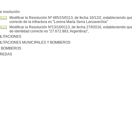
e resolución
0113
Modificar la Resolución Nº 485/15/0113, de fecha 16/12/2, estableciendo qu
correcto de la infractora es "Lorena María Serra Lanzavechia"
0113
Modificar la Resolución Nº13/16/0113, de fecha 27/I/2016, estableciendo q
de identidad correcto es "27.672.883, Argentina)",
ILITACIONES
ILITACIONES MUNICIPALES Y BOMBEROS
R BOMBEROS
EREDAS