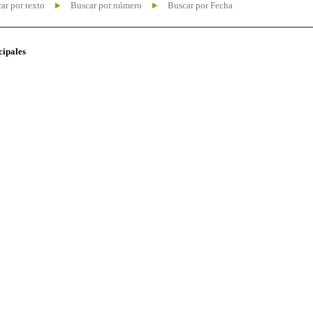
ar por texto
Buscar por número
Buscar por Fecha
cipales