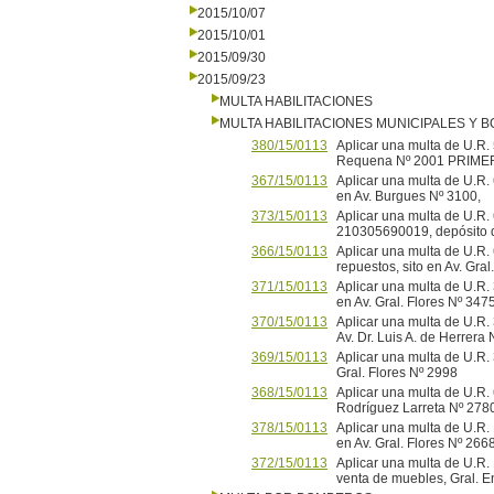
2015/10/07
2015/10/01
2015/09/30
2015/09/23
MULTA HABILITACIONES
MULTA HABILITACIONES MUNICIPALES Y
380/15/0113
Aplicar una multa de U.R. 
Requena Nº 2001 PRIME
367/15/0113
Aplicar una multa de U.R. 6
en Av. Burgues Nº 3100,
373/15/0113
Aplicar una multa de U.
210305690019, depósito 
366/15/0113
Aplicar una multa de U.R. 
repuestos, sito en Av. Gral
371/15/0113
Aplicar una multa de U.R. 3
en Av. Gral. Flores Nº 3475
370/15/0113
Aplicar una multa de U.R. 
Av. Dr. Luis A. de Herrera 
369/15/0113
Aplicar una multa de U.R. 
Gral. Flores Nº 2998
368/15/0113
Aplicar una multa de U.R. 
Rodríguez Larreta Nº 278
378/15/0113
Aplicar una multa de U.R. 
en Av. Gral. Flores Nº 
372/15/0113
Aplicar una multa de U.R.
venta de muebles, Gral. E