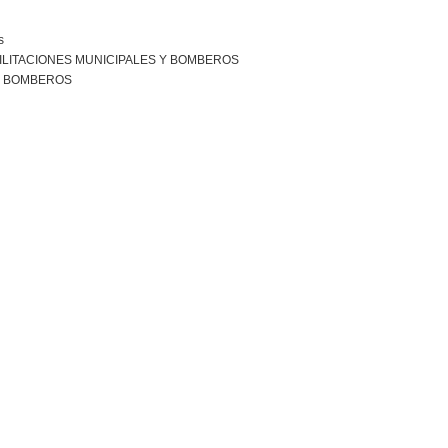
s
ILITACIONES MUNICIPALES Y BOMBEROS
R BOMBEROS