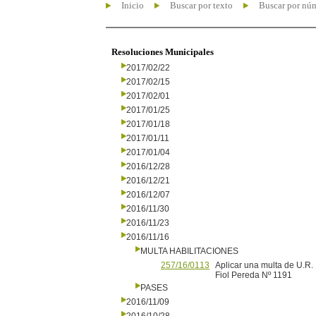
Inicio
Buscar por texto
Buscar por nú
Resoluciones Municipales
2017/02/22
2017/02/15
2017/02/01
2017/01/25
2017/01/18
2017/01/11
2017/01/04
2016/12/28
2016/12/21
2016/12/07
2016/11/30
2016/11/23
2016/11/16
MULTA HABILITACIONES
257/16/0113
Aplicar una multa de U.R. 
Fiol Pereda Nº 1191
PASES
2016/11/09