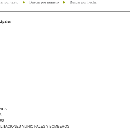
ar por texto
Buscar por número
Buscar por Fecha
cipales
ONES
S
NES
ILITACIONES MUNICIPALES Y BOMBEROS