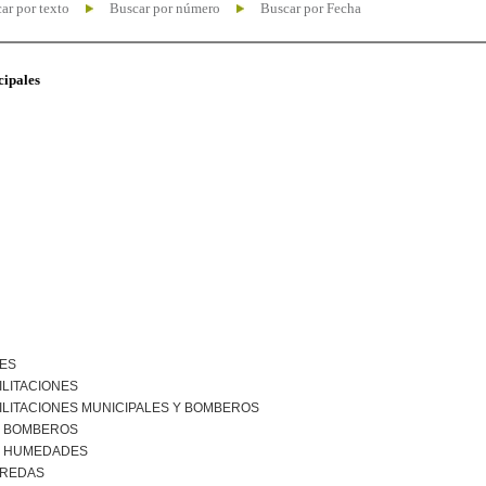
ar por texto
Buscar por número
Buscar por Fecha
cipales
NES
ILITACIONES
ILITACIONES MUNICIPALES Y BOMBEROS
R BOMBEROS
R HUMEDADES
EREDAS