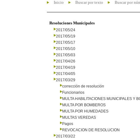
Inicio
Buscar por texto
Buscar por nú
Resoluciones Municipales
2017/05/24
2017/05/19
2017/05/17
2017/05/10
2017/05/03
2017/04/26
2017/04/19
2017/04/05
2017/03/29
corrección de resolución
Funcionarios
MULTA HABILITACIONES MUNICIPALES Y
MULTA POR BOMBEROS
MULTA POR HUMEDADES
MULTAS VEREDAS
Pagos
REVOCACION DE RESOLUCION
2017/03/22