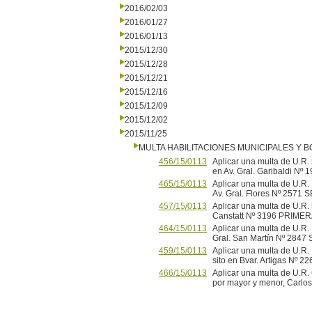
2016/02/03
2016/01/27
2016/01/13
2015/12/30
2015/12/28
2015/12/21
2015/12/16
2015/12/09
2015/12/02
2015/11/25
MULTA HABILITACIONES MUNICIPALES Y
456/15/0113
Aplicar una multa de U.R. 5
en Av. Gral. Garibaldi 
465/15/0113
Aplicar una multa de U.R
Av. Gral. Flores Nº 25
457/15/0113
Aplicar una multa de U.R. 5
Canstatt Nº 3196 PRIME
464/15/0113
Aplicar una multa de U.R.
Gral. San Martín Nº 28
459/15/0113
Aplicar una multa de U.R
sito en Bvar. Artigas N
466/15/0113
Aplicar una multa de U.R. 
por mayor y menor, Carl