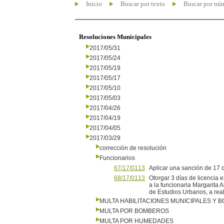
Inicio
Buscar por texto
Buscar por nú
Resoluciones Municipales
2017/05/31
2017/05/24
2017/05/19
2017/05/17
2017/05/10
2017/05/03
2017/04/26
2017/04/19
2017/04/05
2017/03/29
corrección de resolución
Funcionarios
67/17/0113
Aplicar una sanción de 17 d
68/17/0113
Otorgar 3 días de licencia e
a la funcionaria Margarita 
de Estudios Urbanos, a real
MULTA HABILITACIONES MUNICIPALES Y
MULTA POR BOMBEROS
MULTA POR HUMEDADES