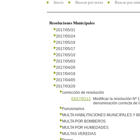
Inicio
Buscar por texto
Buscar por nú
Resoluciones Municipales
2017/05/31
2017/05/24
2017/05/19
2017/05/17
2017/05/10
2017/05/03
2017/04/26
2017/04/19
2017/04/05
2017/03/29
corrección de resolución
63/17/0113
Modificar la resolución Nº
denominación correcta de l
Funcionarios
MULTA HABILITACIONES MUNICIPALES Y
MULTA POR BOMBEROS
MULTA POR HUMEDADES
MULTAS VEREDAS