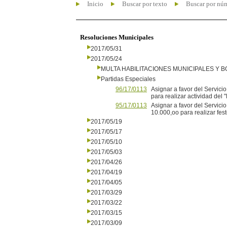
Inicio
Buscar por texto
Buscar por nú
Resoluciones Municipales
2017/05/31
2017/05/24
MULTA HABILITACIONES MUNICIPALES Y
Partidas Especiales
96/17/0113
Asignar a favor del Servici
para realizar actividad del "
95/17/0113
Asignar a favor del Servic
10.000,oo para realizar fest
2017/05/19
2017/05/17
2017/05/10
2017/05/03
2017/04/26
2017/04/19
2017/04/05
2017/03/29
2017/03/22
2017/03/15
2017/03/09