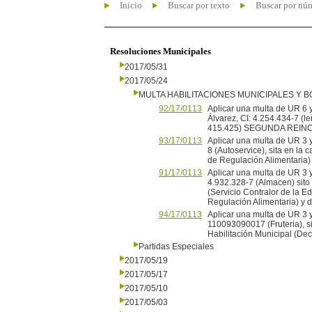
Inicio
Buscar por texto
Buscar por nú
Resoluciones Municipales
2017/05/31
2017/05/24
MULTA HABILITACIONES MUNICIPALES Y
92/17/0113
Aplicar una multa de UR 6 y
Álvarez, CI: 4.254.434-7 (l
415.425) SEGUNDA REINC
93/17/0113
Aplicar una multa de UR 3 y
8 (Autoservice), sita en la 
de Regulación Alimentaria)
91/17/0113
Aplicar una multa de UR 3 y
4.932.328-7 (Almacen) sito 
(Servicio Contralor de la Ed
Regulación Alimentaria) y 
94/17/0113
Aplicar una multa de UR 3 
110093090017 (Fruteria), sit
Habilitación Municipal (De
Partidas Especiales
2017/05/19
2017/05/17
2017/05/10
2017/05/03