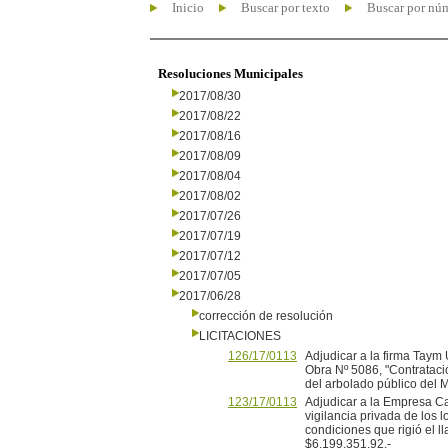
Inicio
Buscar por texto
Buscar por nú
Resoluciones Municipales
2017/08/30
2017/08/22
2017/08/16
2017/08/09
2017/08/04
2017/08/02
2017/07/26
2017/07/19
2017/07/12
2017/07/05
2017/06/28
corrección de resolución
LICITACIONES
126/17/0113
Adjudicar a la firma Taym
Obra Nº 5086, "Contrataci
del arbolado público del M
123/17/0113
Adjudicar a la Empresa Ca
vigilancia privada de los 
condiciones que rigió el l
$6.199.351,92.-