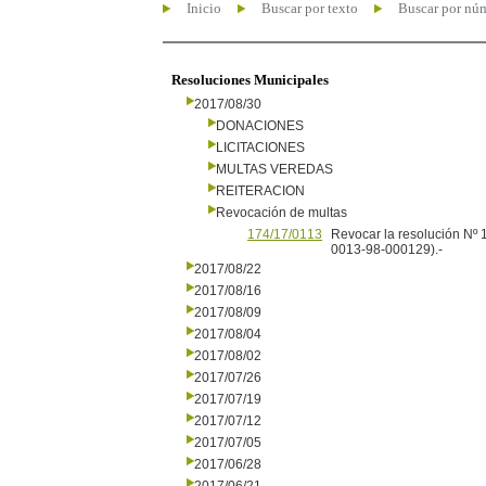
Inicio
Buscar por texto
Buscar por nú
Resoluciones Municipales
2017/08/30
DONACIONES
LICITACIONES
MULTAS VEREDAS
REITERACION
Revocación de multas
174/17/0113
Revocar la resolución Nº 
0013-98-000129).-
2017/08/22
2017/08/16
2017/08/09
2017/08/04
2017/08/02
2017/07/26
2017/07/19
2017/07/12
2017/07/05
2017/06/28