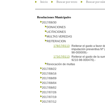
Inicio
Buscar por texto
Buscar por nú
Resoluciones Municipales
2017/08/30
DONACIONES
LICITACIONES
MULTAS VEREDAS
REITERACION
178/17/0113
Reiterar el gasto a favor 
imputación preventiva Nº 
98-000009).-
173/17/0113
Reiterar el gasto de la s
9210-98-000476).-
Revocación de multas
2017/08/22
2017/08/16
2017/08/09
2017/08/04
2017/08/02
2017/07/26
2017/07/19
2017/07/12