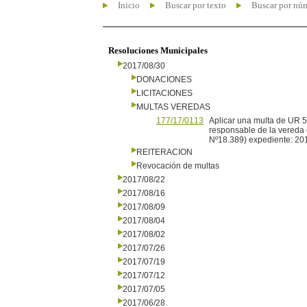
Inicio
Buscar por texto
Buscar por nú
Resoluciones Municipales
2017/08/30
DONACIONES
LICITACIONES
MULTAS VEREDAS
177/17/0113
Aplicar una multa de UR 5 
responsable de la vereda
Nº18.389) expediente: 20
REITERACION
Revocación de multas
2017/08/22
2017/08/16
2017/08/09
2017/08/04
2017/08/02
2017/07/26
2017/07/19
2017/07/12
2017/07/05
2017/06/28