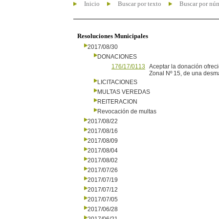
Inicio
Buscar por texto
Buscar por nú
Resoluciones Municipales
2017/08/30
DONACIONES
176/17/0113
Aceptar la donación ofrec
Zonal Nº 15, de una desm
LICITACIONES
MULTAS VEREDAS
REITERACION
Revocación de multas
2017/08/22
2017/08/16
2017/08/09
2017/08/04
2017/08/02
2017/07/26
2017/07/19
2017/07/12
2017/07/05
2017/06/28