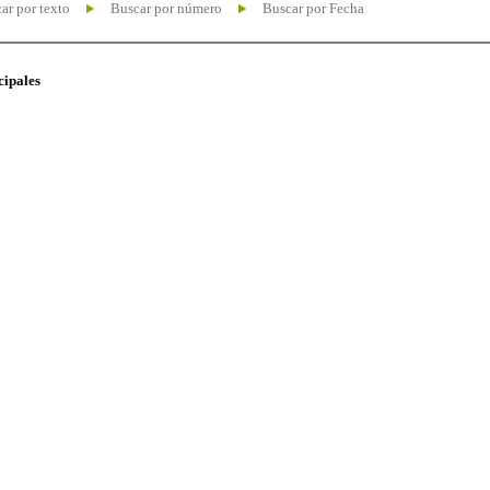
ar por texto
Buscar por número
Buscar por Fecha
cipales